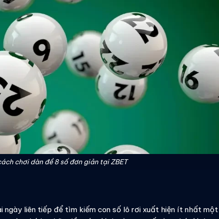
ách chơi dàn đề 8 số đơn giản tại ZBET
 ngày liên tiếp để tìm kiếm con số lô rơi xuất hiện ít nhất một