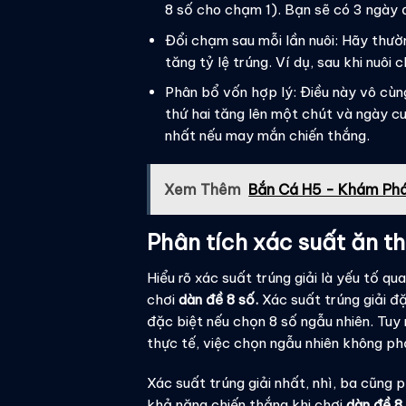
8 số cho chạm 1). Bạn sẽ có 3 ngày đ
Đổi chạm sau mỗi lần nuôi: Hãy thườ
tăng tỷ lệ trúng. Ví dụ, sau khi nuôi
Phân bổ vốn hợp lý: Điều này vô cùng
thứ hai tăng lên một chút và ngày c
nhất nếu may mắn chiến thắng.
Xem Thêm
Bắn Cá H5 - Khám Phá
Phân tích xác suất ăn t
Hiểu rõ xác suất trúng giải là yếu tố qu
chơi
dàn đề 8 số.
Xác suất trúng giải đặ
đặc biệt nếu chọn 8 số ngẫu nhiên. Tuy n
thực tế, việc chọn ngẫu nhiên không phả
Xác suất trúng giải nhất, nhì, ba cũng
khả năng chiến thắng khi chơi
dàn đề 8 