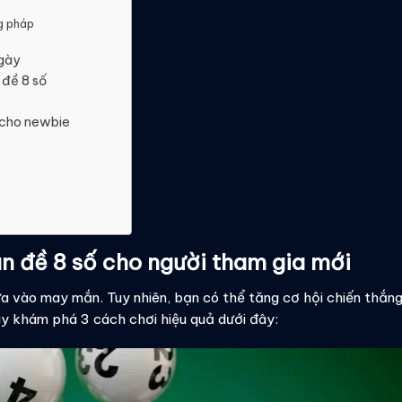
g pháp
ngày
 đề 8 số
ả cho newbie
n đề 8 số cho người tham gia mới
ựa vào may mắn. Tuy nhiên, bạn có thể tăng cơ hội chiến thắn
ãy khám phá 3 cách chơi hiệu quả dưới đây: