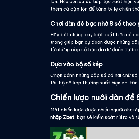
lần. Nếu con số đó tiếp tục xuất hiện 
thêm cả cặp lộn để tăng tỷ lệ chiến th
Chơi dàn đề bạc nhớ 8 số theo
Hãy bắt những quy luật xuất hiện của c
trọng giúp bạn dự đoán được những cặp
từ những cặp số bạn đã dự đoán được s
Dựa vào bộ số kép
Chọn đánh những cặp số có hai chữ số đ
tôi, bộ số kép thường xuất hiện với tần
Chiến lược nuôi dàn đề 
Một chiến lược được nhiều người chơi áp
nhập Zbet
, bạn sẽ kiểm soát rủi ro và t