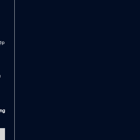
ợp
a
ng