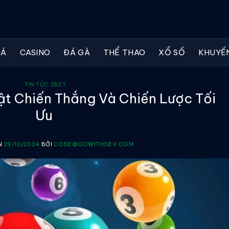
CÁ
CASINO
ĐÁ GÀ
THỂ THAO
XỔ SỐ
KHUYẾN
TIN TỨC ZBET
ật Chiến Thắng Và Chiến Lược Tối
Ưu
N
29/10/2024
BỞI
CODE@GOWITHDEV.COM