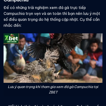
Để có những trải nghiệm xem đá gà trực tiếp
Campuchia trọn vẹn và an toàn thì bạn nên lưu ý một
số điều quan trọng do hệ thống cập nhật. Cụ thể cần
nhắc đến:
Lưu ý quan trọng khi tham gia xem đá gà Campuchia tại
ZBET