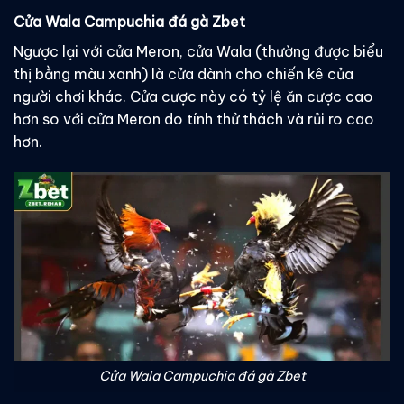
Cửa Wala Campuchia đá gà Zbet
Ngược lại với cửa Meron, cửa Wala (thường được biểu
thị bằng màu xanh) là cửa dành cho chiến kê của
người chơi khác. Cửa cược này có tỷ lệ ăn cược cao
hơn so với cửa Meron do tính thử thách và rủi ro cao
hơn.
Cửa Wala Campuchia đá gà Zbet