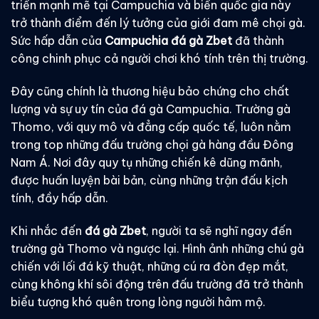
triển mạnh mẽ tại Campuchia và biến quốc gia này
trở thành điểm đến lý tưởng của giới đam mê chọi gà.
Sức hấp dẫn của
Campuchia đá gà Zbet
đã thành
công chinh phục cả người chơi khó tính trên thị trường.
Đây cũng chính là thương hiệu bảo chứng cho chất
lượng và sự uy tín của đá gà Campuchia. Trường gà
Thomo, với quy mô và đẳng cấp quốc tế, luôn nằm
trong top những đấu trường chọi gà hàng đầu Đông
Nam Á. Nơi đây quy tụ những chiến kê dũng mãnh,
được huấn luyện bài bản, cùng những trận đấu kịch
tính, đầy hấp dẫn.
Khi nhắc đến
đá gà Zbet
, người ta sẽ nghĩ ngay đến
trường gà Thomo và ngược lại. Hình ảnh những chú gà
chiến với lối đá kỹ thuật, những cú ra đòn đẹp mắt,
cùng không khí sôi động trên đấu trường đã trở thành
biểu tượng khó quên trong lòng người hâm mộ.