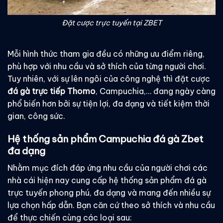
Đặt cược trực tuyến tại ZBET
Mỗi hình thức tham gia đều có những ưu điểm riêng,
phù hợp với nhu cầu và sở thích của từng người chơi.
Tuy nhiên, với sự lên ngôi của công nghệ thì đặt cược
đá gà trực tiếp Thomo
, Campuchia,… đang ngày càng
phổ biến hơn bởi sự tiện lợi, đa dạng và tiết kiệm thời
gian, công sức.
Hệ thống sản phẩm Campuchia đá gà Zbet
đa dạng
Nhằm mục đích đáp ứng nhu cầu của người chơi các
nhà cái hiện nay cung cấp hệ thống sản phẩm đá gà
trực tuyến phong phú, đa dạng và mang đến nhiều sự
lựa chọn hấp dẫn. Bạn căn cứ theo sở thích và nhu cầu
để thực chiến cùng các loại sau: