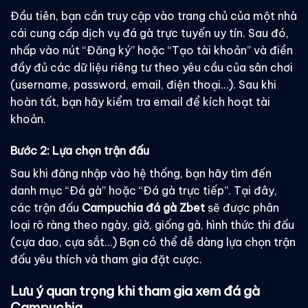
Đầu tiên, bạn cần truy cập vào trang chủ của một nhà
cái cung cấp dịch vụ đá gà trực tuyến uy tín. Sau đó,
nhấp vào nút “Đăng ký” hoặc “Tạo tài khoản” và điền
đầy đủ các dữ liệu riêng tư theo yêu cầu của sân chơi
(username, password, email, điện thoại…). Sau khi
hoàn tất, bạn hãy kiểm tra email để kích hoạt tài
khoản.
Bước 2: Lựa chọn trận đấu
Sau khi đăng nhập vào hệ thống, bạn hãy tìm đến
danh mục “Đá gà” hoặc “Đá gà trực tiếp”. Tại đây,
các trận đấu
Campuchia đá gà Zbet
sẽ được phân
loại rõ ràng theo ngày, giờ, giống gà, hình thức thi đấu
(cựa dao, cựa sắt…) Bạn có thể dễ dàng lựa chọn trận
đấu yêu thích và tham gia đặt cược.
Lưu ý quan trọng khi tham gia xem đá gà
Campuchia