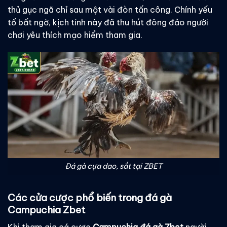
thủ gục ngã chỉ sau một vài đòn tấn công. Chính yếu
tố bất ngờ, kịch tính này đã thu hút đông đảo người
chơi yêu thích mạo hiểm tham gia.
​​Đá gà cựa dao, sắt tại ZBET
Các cửa cược phổ biến trong đá gà
Campuchia Zbet
Khi tham gia cá cược
Campuchia đá gà Zbet
người